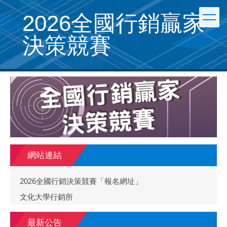
跳
2026全國行銷贏家
到
主
決策競賽
要
內
容
區
網站連結
2026全國行銷決策競賽「報名網址」
文化大學行銷所
最新公告